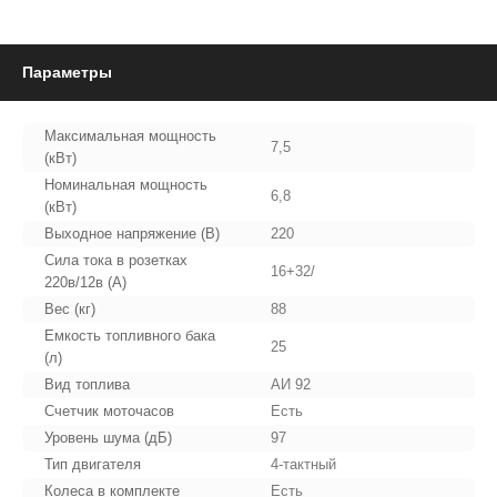
Параметры
Максимальная мощность
7,5
(кВт)
Номинальная мощность
6,8
(кВт)
Выходное напряжение (В)
220
Сила тока в розетках
16+32/
220в/12в (А)
Вес (кг)
88
Емкость топливного бака
25
(л)
Вид топлива
АИ 92
Счетчик моточасов
Есть
Уровень шума (дБ)
97
Тип двигателя
4-тактный
Колеса в комплекте
Есть