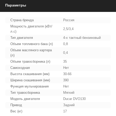
Параметры
Страна бренда
Россия
Мощность двигателя (кВт/
2,5/3,4
л.с)
Тип двигателя
4-х тактный бензиновый
Объем топливного бака (л)
0,8
Объем масляного картера
0,4
(л)
Объем травосборника (л)
35
Самоходная
Нет
Высота скашивания (мм)
30-66
Ширина скашивания (мм)
390
Функция мульчирования
Нет
Тип травосборника
Мягкий
Модель двигателя
Ducar DVO130
Привод
Задний
Вес (кг)
17