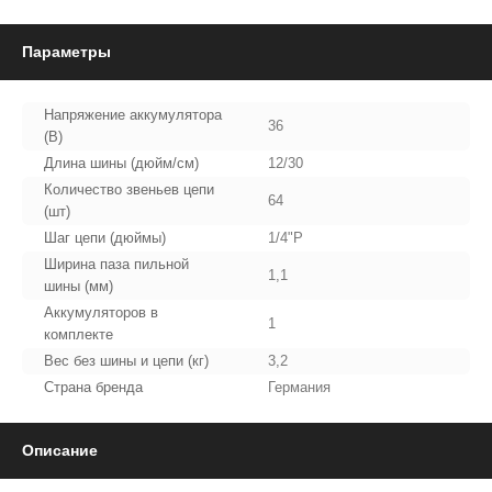
Параметры
Напряжение аккумулятора
36
(В)
Длина шины (дюйм/см)
12/30
Количество звеньев цепи
64
(шт)
Шаг цепи (дюймы)
1/4"P
Ширина паза пильной
1,1
шины (мм)
Аккумуляторов в
1
комплекте
Вес без шины и цепи (кг)
3,2
Страна бренда
Германия
Описание