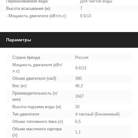
Перекачиваемая вода:
Для чистой воды
Высота всасывания (м):
7
- Мощность двигателя (кВт/л.с):
9,5/13
Параметры
Страна бренда
Россия
Мощность двигателя (кВт/
9,6/13
л.с)
Объем двигателя (см3)
380
Вес (кг)
46,2
Производительность (л/
1667
мин)
Высота подъема воды (м)
20
Тип двигателя
4-тактный (Бензиновый)
Объем топливного бака (л)
6,5
Объем масляного картера
1,1
(л)